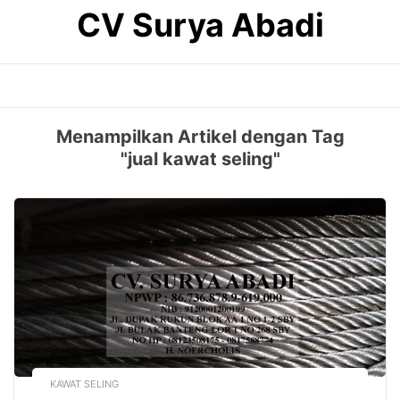
Skip
CV Surya Abadi
to
content
Menampilkan Artikel dengan Tag
"jual kawat seling"
KAWAT SELING