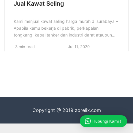
Jual Kawat Seling
Kami menjual kawat seling harga murah di surabaya –
Apabila kamu bekerja di pabrik, perkapalan
tongkang, kapal tanker dan industri darat ataupun
laut kamu pasti sudah tidak asing dengan yang
3 min read
Jul 11, 2020
namanya kawat seling / wire rope. Biasanya kawat
seling ini digunakan untuk mengangkat, menarik juga
mengikat, sebab fungsi dari kawat seling sendiri
memang banyak, namun […]
Copyright @ 2019 zorelix.com
Hubungi Kami !