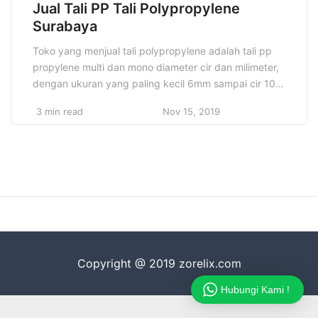
Jual Tali PP Tali Polypropylene
Surabaya
Toko yang menjual tali polypropylene adalah tali pp
propylene multi dan mono diameter cir dan milimeter,
dengan ukuran yang paling kecil 6mm sampai cir 10.
anda bisa menyebutkan ukurannya jika ingin bertanya
3 min read
Nov 15, 2019
ataupun memesannya. Jual Tali Polypropylene Mono
dan Multi Tali pp adalah tali tambang kapal yang
terbuat dari plastik polypropylene yang digunakan
untuk Specification […]
Copyright @ 2019 zorelix.com
Hubungi Kami !